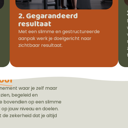
2. Gegarandeerd
resultaat
Met een slimme en gestructureerde
aanpak werk je doelgericht naar
zichtbaar resultaat.
ool
bonnement waar je zelf maar
zien, begeleid en
 je bovendien op een slimme
 op jouw niveau en doelen.
 de zekerheid dat je altijd