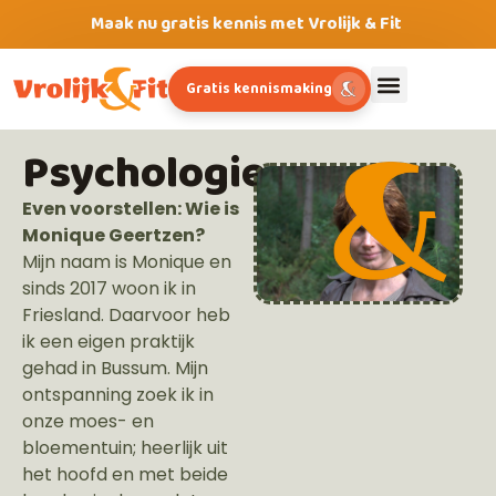
Maak nu gratis kennis met Vrolijk & Fit
Gratis kennismaking
Psychologie
Even voorstellen: Wie is
Monique Geertzen?
Mijn naam is Monique en
sinds 2017 woon ik in
Friesland. Daarvoor heb
ik een eigen praktijk
gehad in Bussum. Mijn
ontspanning zoek ik in
onze moes- en
bloementuin; heerlijk uit
het hoofd en met beide