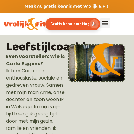
Maak nu gratis kennis met Vrolijk & Fit
Gratis kennismaking
Leefstijlcoaching
Even voorstellen: Wie is
Carla Eggens?
Ik ben Carla: een
enthousiaste, sociale en
gedreven vrouw. Samen
met mijn man Arne, onze
dochter en zoon woon ik
in Wolvega. In mijn vrije
tijd breng ik graag tijd
door met mijn gezin,
familie en vrienden. Ik